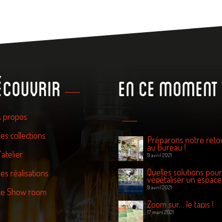
écouvrir
En ce moment
 propos
es collections
Préparons notre reto
au bureau !
'atelier
9 avril 2021
Quelles solutions pour
es réalisations
végétaliser un espace
travail ?
9 avril 2021
e Show room
Zoom sur… le tapis !
17 mars 2021