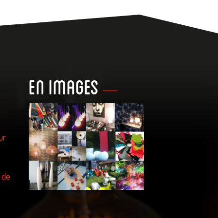
En images
ur
 de